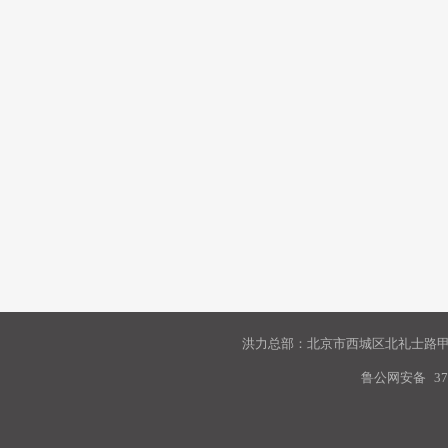
洪力总部：北京市西城区北礼士路甲9
鲁公网安备
37