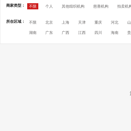
商家类型：
不限
个人
其他组织机构
慈善机构
拍卖机
所在区域：
不限
北京
上海
天津
重庆
河北
山
湖南
广东
广西
江西
四川
海南
贵