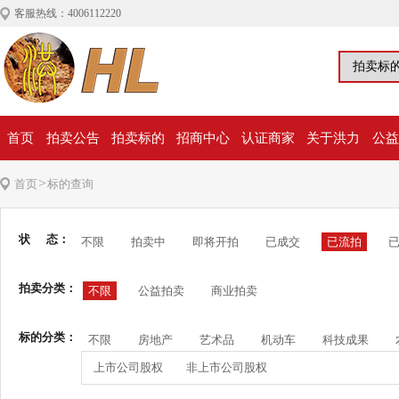
客服热线：4006112220
首页
拍卖公告
拍卖标的
招商中心
认证商家
关于洪力
公益
>
首页
标的查询
状 态：
不限
拍卖中
即将开拍
已成交
已流拍
拍卖分类：
不限
公益拍卖
商业拍卖
标的分类：
不限
房地产
艺术品
机动车
科技成果
上市公司股权
非上市公司股权