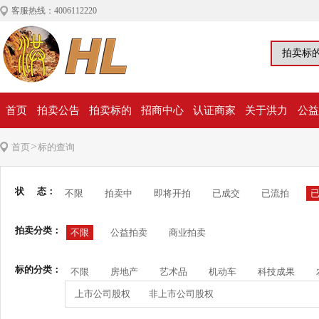
客服热线：4006112220
首页
拍卖公告
拍卖标的
招商中心
认证商家
关于洪力
公益
>
首页
标的查询
状 态：
不限
拍卖中
即将开拍
已成交
已流拍
拍卖分类：
不限
公益拍卖
商业拍卖
标的分类：
不限
房地产
艺术品
机动车
科技成果
上市公司股权
非上市公司股权