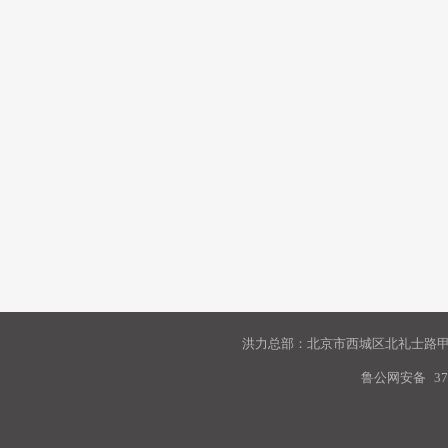
洪力总部：北京市西城区北礼士路甲9
鲁公网安备
37