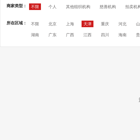
商家类型：
不限
个人
其他组织机构
慈善机构
拍卖机
所在区域：
不限
北京
上海
天津
重庆
河北
山
湖南
广东
广西
江西
四川
海南
贵