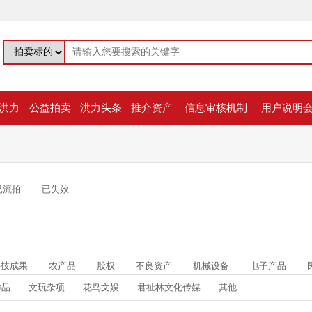
洪力
公益拍卖
洪力头条
推介资产
信息审核机制
用户说明
已流拍
已失效
科技成果
农产品
股权
不良资产
机械设备
电子产品
作品
文玩杂项
花鸟文娱
君祉林文化传媒
其他