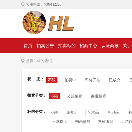
客服热线：4006112220
首页
拍卖公告
拍卖标的
招商中心
认证商家
关于
>
首页
标的查询
状 态：
不限
拍卖中
即将开拍
已成交
拍卖分类：
不限
公益拍卖
商业拍卖
标的分类：
不限
房地产
艺术品
机动车
玉翠珠宝
书画篆刻
紫砂陶瓷
工艺