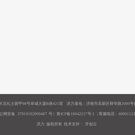
北礼士路甲98号阜城大厦B座421室 洪力基地：济南市高新区舜华路2000号舜
公网安备
37010102000487
号
|
鲁ICP备16042217号-1
| 客服电话：40061122
洪力 版权所有 技术支持：
开创云