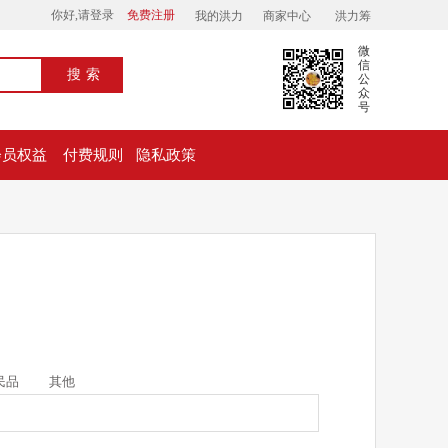
你好,请登录
免费注册
我的洪力
商家中心
洪力筹
微
信
搜索
公
众
号
会员权益
付费规则
隐私政策
民品
其他