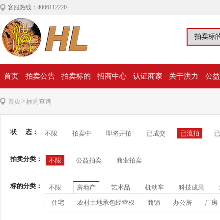
客服热线：4006112220
首页
拍卖公告
拍卖标的
招商中心
认证商家
关于洪力
公益
>
首页
标的查询
状 态：
不限
拍卖中
即将开拍
已成交
已流拍
拍卖分类：
不限
公益拍卖
商业拍卖
标的分类：
不限
房地产
艺术品
机动车
科技成果
住宅
农村土地承包经营权
商铺
办公房
厂房