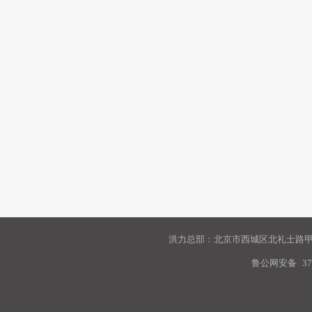
洪力总部：北京市西城区北礼士路甲9
鲁公网安备
37