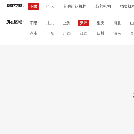
商家类型：
不限
个人
其他组织机构
慈善机构
拍卖机
所在区域：
不限
北京
上海
天津
重庆
河北
山
湖南
广东
广西
江西
四川
海南
贵