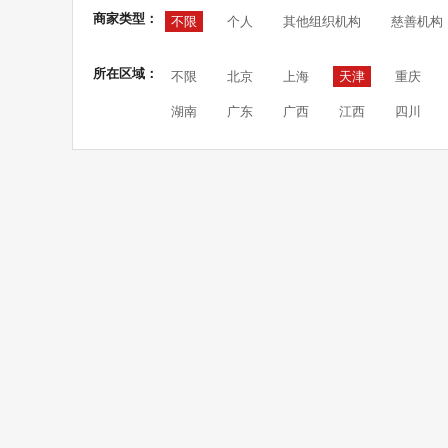
商家类型：
不限
个人
其他组织机构
慈善机构
所在区域：
不限
北京
上海
天津
重庆
湖南
广东
广西
江西
四川