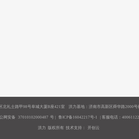
北礼士路甲98号阜城大厦B座421室 洪力基地：济南市高新区舜华路2000号舜
公网安备
37010102000487
号
|
鲁ICP备16042217号-1
| 客服电话：40061122
洪力 版权所有 技术支持：
开创云