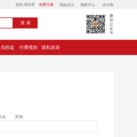
你好,请登录
免费注册
我的洪力
商家中心
洪力筹
微
信
搜索
公
众
号
会员权益
付费规则
隐私政策
民品
其他