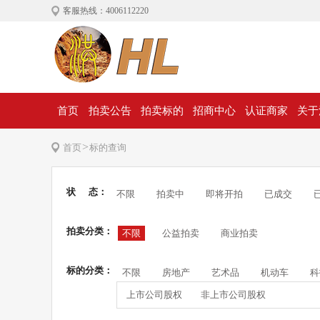
客服热线：4006112220
首页
拍卖公告
拍卖标的
招商中心
认证商家
关于
>
首页
标的查询
状 态：
不限
拍卖中
即将开拍
已成交
拍卖分类：
不限
公益拍卖
商业拍卖
标的分类：
不限
房地产
艺术品
机动车
科
上市公司股权
非上市公司股权