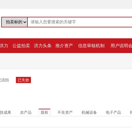
洪力
公益拍卖
洪力头条
推介资产
信息审核机制
用户说明
已流拍
已失效
技成果
农产品
股权
不良资产
机械设备
电子产品