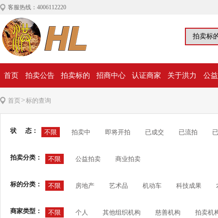
客服热线：4006112220
首页
拍卖公告
拍卖标的
招商中心
认证商家
关于洪力
公益
>
首页
标的查询
状 态：
不限
拍卖中
即将开拍
已成交
已流拍
拍卖分类：
不限
公益拍卖
商业拍卖
标的分类：
不限
房地产
艺术品
机动车
科技成果
商家类型：
不限
个人
其他组织机构
慈善机构
拍卖机