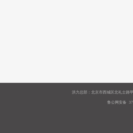
洪力总部：北京市西城区北礼士路甲9
鲁公网安备
37