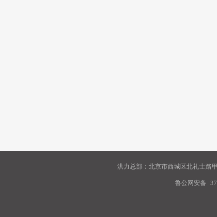
洪力总部：北京市西城区北礼士路甲9
鲁公网安备
37