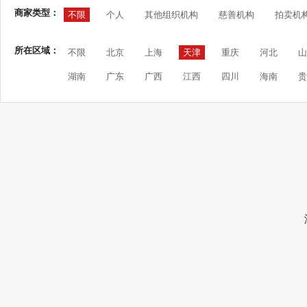
商家类型：
不限
个人
其他组织机构
慈善机构
拍卖机
所在区域：
不限
北京
上海
天津
重庆
河北
山
湖南
广东
广西
江西
四川
海南
贵