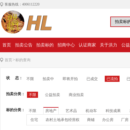
客服热线：4006112220
首页
拍卖公告
拍卖标的
招商中心
认证商家
关于洪力
公益
>
首页
标的查询
状 态：
不限
拍卖中
即将开拍
已成交
已流拍
拍卖分类：
不限
公益拍卖
商业拍卖
标的分类：
不限
房地产
艺术品
机动车
科技成果
住宅
农村土地承包经营权
商铺
办公房
厂房