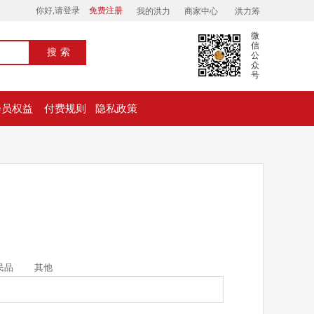
你好,请登录
免费注册
我的洪力
商家中心
洪力筹
微
信
搜索
公
众
号
会员权益
付费规则
隐私政策
民品
其他