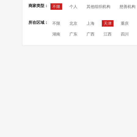
商家类型：
不限
个人
其他组织机构
慈善机构
所在区域：
不限
北京
上海
天津
重庆
湖南
广东
广西
江西
四川