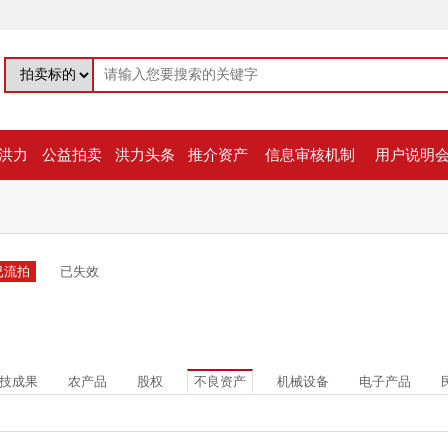
洪力
公益拍卖
洪力头条
推介资产
信息审核机制
用户说明
已流拍
已失效
技成果
农产品
股权
不良资产
机械设备
电子产品