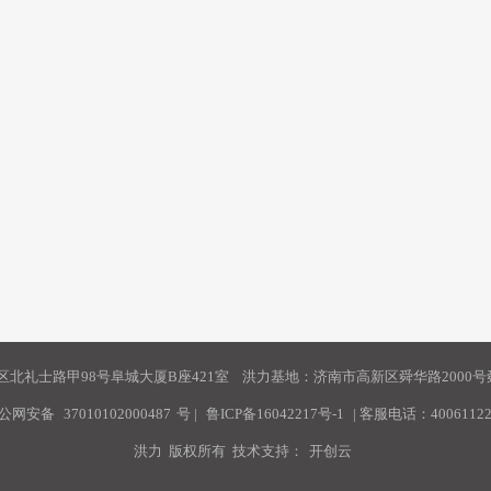
北礼士路甲98号阜城大厦B座421室 洪力基地：济南市高新区舜华路2000号舜
公网安备
37010102000487
号
|
鲁ICP备16042217号-1
| 客服电话：40061122
洪力 版权所有 技术支持：
开创云