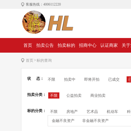
客服热线：4006112220
首页
拍卖公告
拍卖标的
招商中心
认证商家
关于
>
首页
标的查询
状 态：
不限
拍卖中
即将开拍
已成交
拍卖分类：
不限
公益拍卖
商业拍卖
标的分类：
不限
房地产
艺术品
机动车
科
金融不良资产
非金融不良资产