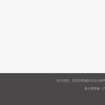
洪力总部：北京市西城区北礼士路甲9
鲁公网安备
37