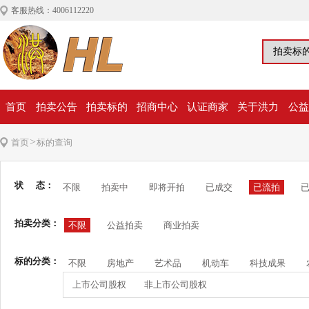
客服热线：4006112220
首页
拍卖公告
拍卖标的
招商中心
认证商家
关于洪力
公益
>
首页
标的查询
状 态：
不限
拍卖中
即将开拍
已成交
已流拍
拍卖分类：
不限
公益拍卖
商业拍卖
标的分类：
不限
房地产
艺术品
机动车
科技成果
上市公司股权
非上市公司股权