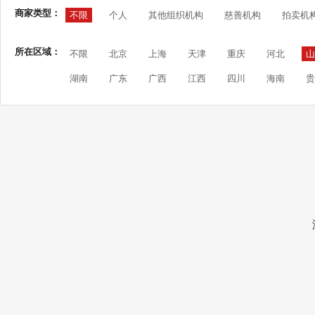
商家类型：
不限
个人
其他组织机构
慈善机构
拍卖机
所在区域：
不限
北京
上海
天津
重庆
河北
山
湖南
广东
广西
江西
四川
海南
贵