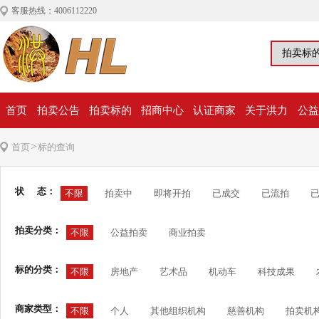
客服热线：4006112220
首页
拍卖公告
拍卖标的
招商中心
认证商家
关于洪力
公益
>
首页
标的查询
状 态：
不限
拍卖中
即将开拍
已成交
已流拍
拍卖分类：
不限
公益拍卖
商业拍卖
标的分类：
不限
房地产
艺术品
机动车
科技成果
商家类型：
不限
个人
其他组织机构
慈善机构
拍卖机