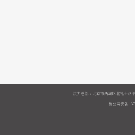
洪力总部：北京市西城区北礼士路甲9
鲁公网安备
37