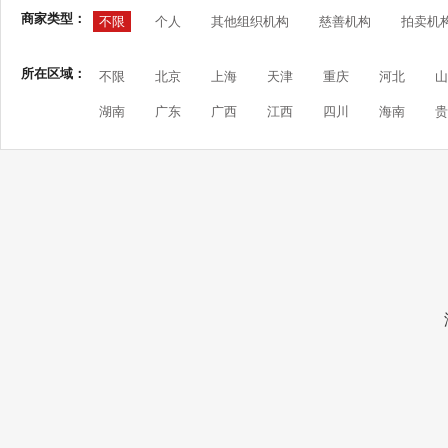
商家类型：
不限
个人
其他组织机构
慈善机构
拍卖机
所在区域：
不限
北京
上海
天津
重庆
河北
山
湖南
广东
广西
江西
四川
海南
贵