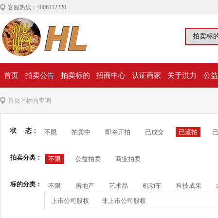
客服热线：4006112220
首页
拍卖公告
拍卖标的
招商中心
认证商家
关于洪力
公益
>
首页
标的查询
状 态：
不限
拍卖中
即将开拍
已成交
已流拍
拍卖分类：
不限
公益拍卖
商业拍卖
标的分类：
不限
房地产
艺术品
机动车
科技成果
上市公司股权
非上市公司股权