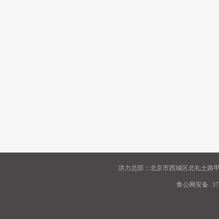
洪力总部：北京市西城区北礼士路甲9
鲁公网安备
37