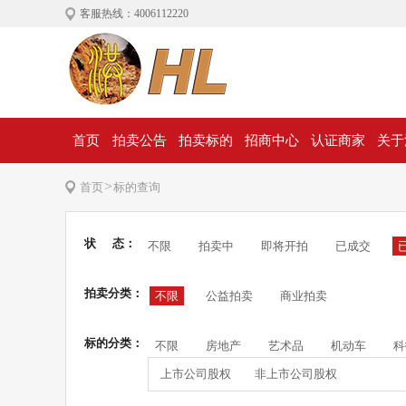
客服热线：4006112220
首页
拍卖公告
拍卖标的
招商中心
认证商家
关于
>
首页
标的查询
状 态：
不限
拍卖中
即将开拍
已成交
拍卖分类：
不限
公益拍卖
商业拍卖
标的分类：
不限
房地产
艺术品
机动车
科
上市公司股权
非上市公司股权