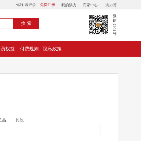
你好,请登录
免费注册
我的洪力
商家中心
洪力筹
微
信
搜索
公
众
号
会员权益
付费规则
隐私政策
民品
其他