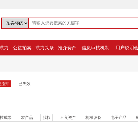
洪力
公益拍卖
洪力头条
推介资产
信息审核机制
用户说明
已流拍
已失效
技成果
农产品
股权
不良资产
机械设备
电子产品