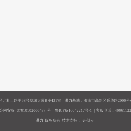
北礼士路甲98号阜城大厦B座421室 洪力基地：济南市高新区舜华路2000号舜
公网安备
37010102000487
号
|
鲁ICP备16042217号-1
| 客服电话：40061122
洪力 版权所有 技术支持：
开创云