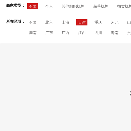
商家类型：
不限
个人
其他组织机构
慈善机构
拍卖机
所在区域：
不限
北京
上海
天津
重庆
河北
山
湖南
广东
广西
江西
四川
海南
贵