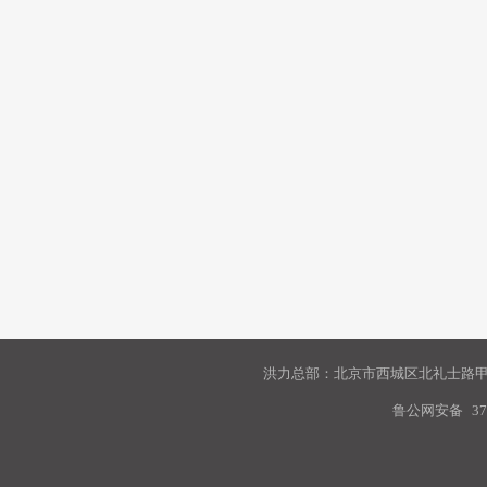
洪力总部：北京市西城区北礼士路甲9
鲁公网安备
37