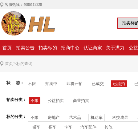
客服热线：4006112220
首页
拍卖公告
拍卖标的
招商中心
认证商家
关于洪力
公益
>
首页
标的查询
状 态：
不限
拍卖中
即将开拍
已成交
已流拍
拍卖分类：
不限
公益拍卖
商业拍卖
标的分类：
不限
房地产
艺术品
机动车
科技成果
轿车
客车
卡车
汽车配件
其他