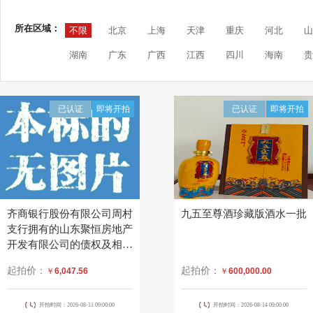
所在区域：
不限
北京
上海
天津
重庆
河北
山
湖南
广东
广西
江西
四川
海南
贵
已认证
即将开拍
已认证
即将开拍
齐商银行股份有限公司周村
九五至尊酒珍藏版酒水一批
支行拥有的山东聚恒房地产
开发有限公司的债权及相关
权益
起拍价：
起拍价：
￥
6,047.56
￥
600,000.00
开拍时间：2026-08-11 09:00:00
开拍时间：2026-08-14 09:00:00