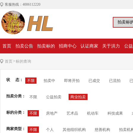
客服热线：4006112220
首页
拍卖公告
拍卖标的
招商中心
认证商家
关于洪力
公益
>
首页
标的查询
状 态：
不限
拍卖中
即将开拍
已成交
已流拍
拍卖分类：
不限
公益拍卖
商业拍卖
标的分类：
不限
房地产
艺术品
机动车
科技成果
商家类型：
不限
个人
其他组织机构
慈善机构
拍卖机