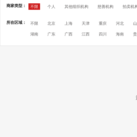
商家类型：
不限
个人
其他组织机构
慈善机构
拍卖机
所在区域：
不限
北京
上海
天津
重庆
河北
山
湖南
广东
广西
江西
四川
海南
贵