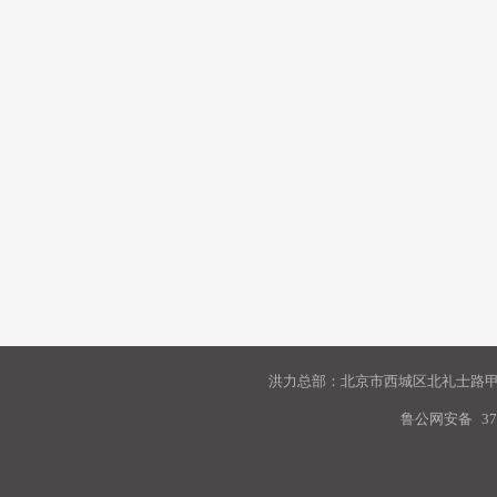
洪力总部：北京市西城区北礼士路甲9
鲁公网安备
37