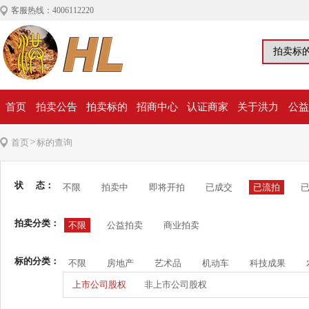
客服热线：4006112220
首页
拍卖公告
拍卖标的
招商中心
认证商家
关于洪力
公益
>
首页
标的查询
状 态：
不限
拍卖中
即将开拍
已成交
已流拍
拍卖分类：
不限
公益拍卖
商业拍卖
标的分类：
不限
房地产
艺术品
机动车
科技成果
上市公司股权
非上市公司股权