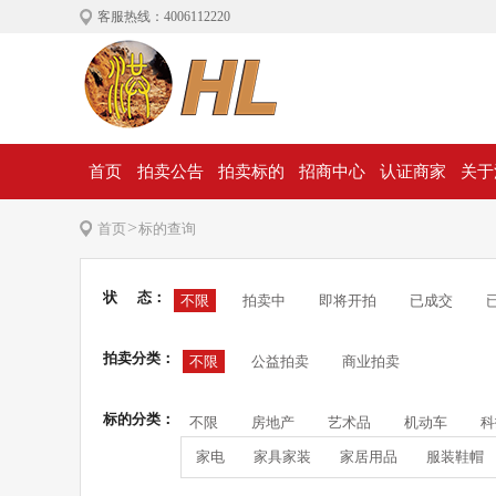
客服热线：4006112220
首页
拍卖公告
拍卖标的
招商中心
认证商家
关于
>
首页
标的查询
状 态：
不限
拍卖中
即将开拍
已成交
拍卖分类：
不限
公益拍卖
商业拍卖
标的分类：
不限
房地产
艺术品
机动车
科
家电
家具家装
家居用品
服装鞋帽