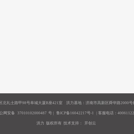
北礼士路甲98号阜城大厦B座421室 洪力基地：济南市高新区舜华路2000号舜
公网安备
37010102000487
号
|
鲁ICP备16042217号-1
| 客服电话：40061122
洪力 版权所有 技术支持：
开创云