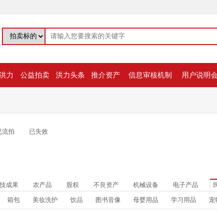
洪力
公益拍卖
洪力头条
推介资产
信息审核机制
用户说明
已流拍
已失效
技成果
农产品
股权
不良资产
机械设备
电子产品
箱包
美妆洗护
饮品
图书音像
母婴用品
学习用品
宠