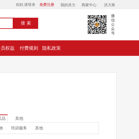
你好,请登录
免费注册
我的洪力
商家中心
洪力筹
微
信
搜索
公
众
号
会员权益
付费规则
隐私政策
民品
其他
物
培训服务
其他