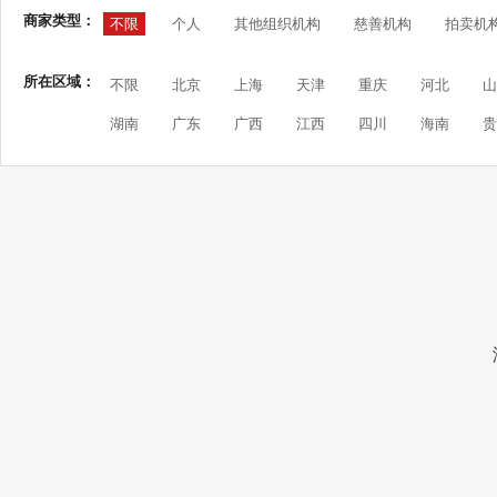
商家类型：
不限
个人
其他组织机构
慈善机构
拍卖机
所在区域：
不限
北京
上海
天津
重庆
河北
山
湖南
广东
广西
江西
四川
海南
贵