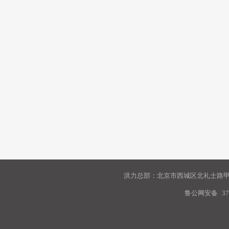
洪力总部：北京市西城区北礼士路甲9
鲁公网安备
37