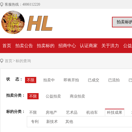
客服热线：4006112220
首页
拍卖公告
拍卖标的
招商中心
认证商家
关于洪力
公益
>
首页
标的查询
状 态：
不限
拍卖中
即将开拍
已成交
已流拍
拍卖分类：
不限
公益拍卖
商业拍卖
标的分类：
不限
房地产
艺术品
机动车
科技成果
专利
新技术
其他