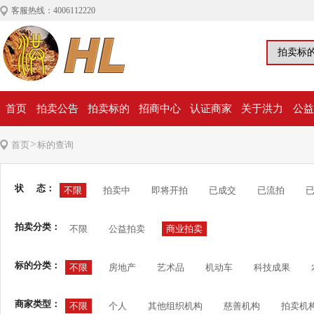
客服热线：4006112220
首页
拍卖公告
拍卖标的
招商中心
认证商家
关于洪力
公益
>
首页
标的查询
状 态：
不限
拍卖中
即将开拍
已成交
已流拍
拍卖分类：
不限
公益拍卖
商业拍卖
标的分类：
不限
房地产
艺术品
机动车
科技成果
商家类型：
不限
个人
其他组织机构
慈善机构
拍卖机