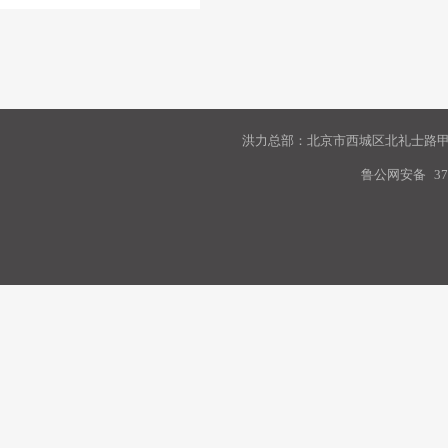
洪力总部：北京市西城区北礼士路甲9
鲁公网安备
37