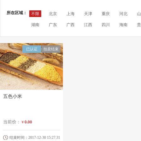
所在区域：
不限
北京
上海
天津
重庆
河北
山
湖南
广东
广西
江西
四川
海南
贵
已认证
拍卖结束
五色小米
当前价：
￥
0.00
结束时间：2017-12-30 15:27:31