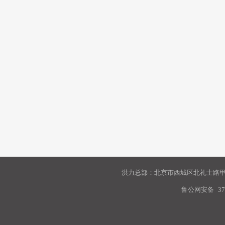
洪力总部：北京市西城区北礼士路甲9
鲁公网安备
37