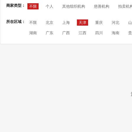
商家类型：
不限
个人
其他组织机构
慈善机构
拍卖机
所在区域：
不限
北京
上海
天津
重庆
河北
山
湖南
广东
广西
江西
四川
海南
贵