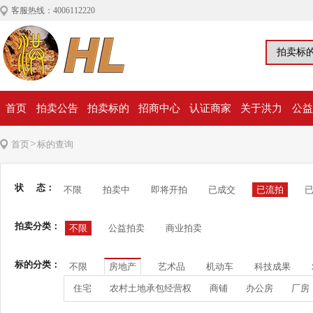
客服热线：4006112220
首页
拍卖公告
拍卖标的
招商中心
认证商家
关于洪力
公益
>
首页
标的查询
状 态：
不限
拍卖中
即将开拍
已成交
已流拍
拍卖分类：
不限
公益拍卖
商业拍卖
标的分类：
不限
房地产
艺术品
机动车
科技成果
住宅
农村土地承包经营权
商铺
办公房
厂房