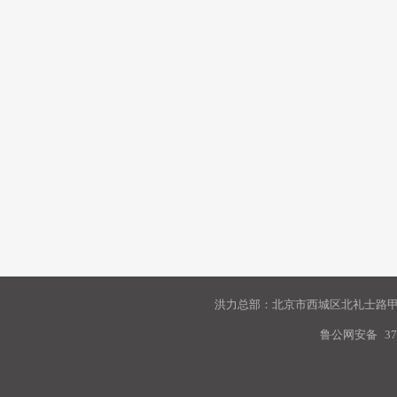
洪力总部：北京市西城区北礼士路甲9
鲁公网安备
37