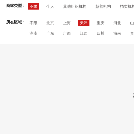
商家类型：
不限
个人
其他组织机构
慈善机构
拍卖机
所在区域：
不限
北京
上海
天津
重庆
河北
山
湖南
广东
广西
江西
四川
海南
贵