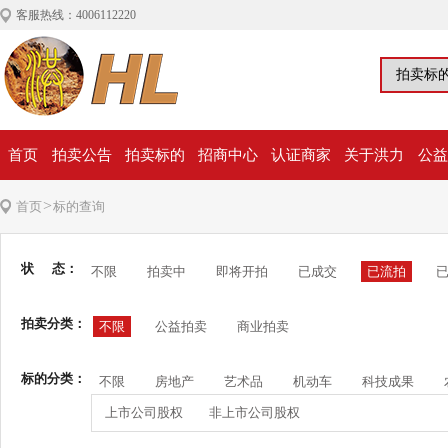
客服热线：4006112220
首页
拍卖公告
拍卖标的
招商中心
认证商家
关于洪力
公益
>
首页
标的查询
状 态：
不限
拍卖中
即将开拍
已成交
已流拍
拍卖分类：
不限
公益拍卖
商业拍卖
标的分类：
不限
房地产
艺术品
机动车
科技成果
上市公司股权
非上市公司股权