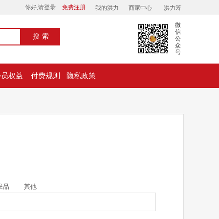
你好,请登录
免费注册
我的洪力
商家中心
洪力筹
微
信
搜索
公
众
号
会员权益
付费规则
隐私政策
民品
其他