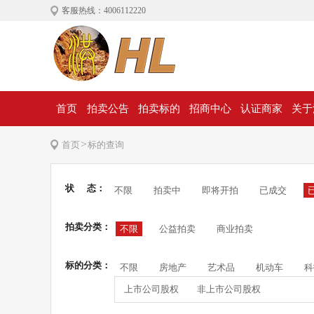
客服热线：4006112220
首页
拍卖公告
拍卖标的
招商中心
认证商家
关于
>
首页
标的查询
状 态：
不限
拍卖中
即将开拍
已成交
拍卖分类：
不限
公益拍卖
商业拍卖
标的分类：
不限
房地产
艺术品
机动车
科
上市公司股权
非上市公司股权