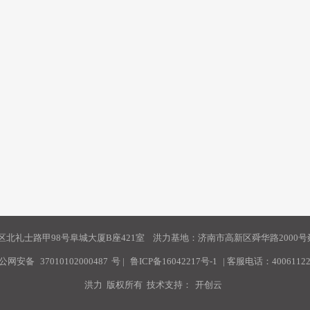
北礼士路甲98号阜城大厦B座421室 洪力基地：济南市高新区舜华路2000号舜
公网安备
37010102000487
号
|
鲁ICP备16042217号-1
| 客服电话：40061122
洪力 版权所有 技术支持：
开创云