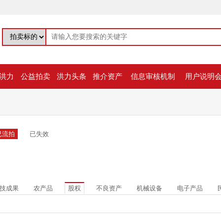
洪力
公益拍卖
洪力头条
推介资产
信息审核机制
用户说明
已流拍
已失效
技成果
农产品
股权
不良资产
机械设备
电子产品