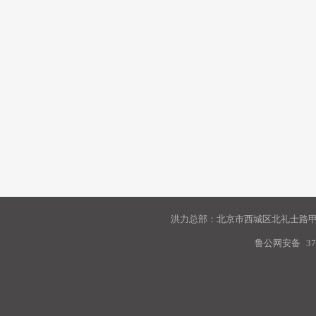
洪力总部：北京市西城区北礼士路甲9
鲁公网安备
37