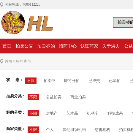
客服热线：4006112220
首页
拍卖公告
拍卖标的
招商中心
认证商家
关于洪力
公益
>
首页
标的查询
状 态：
不限
拍卖中
即将开拍
已成交
已流拍
拍卖分类：
不限
公益拍卖
商业拍卖
标的分类：
不限
房地产
艺术品
机动车
科技成果
商家类型：
不限
个人
其他组织机构
慈善机构
拍卖机