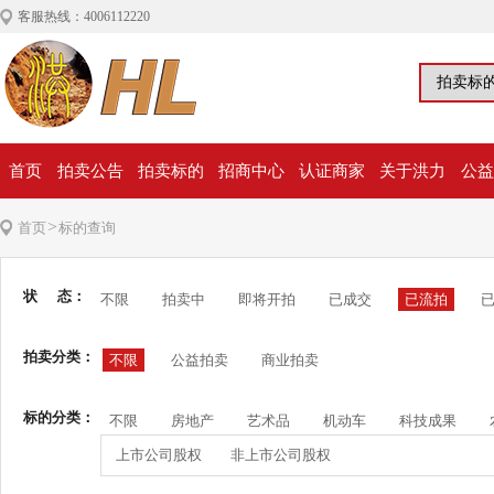
客服热线：4006112220
首页
拍卖公告
拍卖标的
招商中心
认证商家
关于洪力
公益
>
首页
标的查询
状 态：
不限
拍卖中
即将开拍
已成交
已流拍
拍卖分类：
不限
公益拍卖
商业拍卖
标的分类：
不限
房地产
艺术品
机动车
科技成果
上市公司股权
非上市公司股权