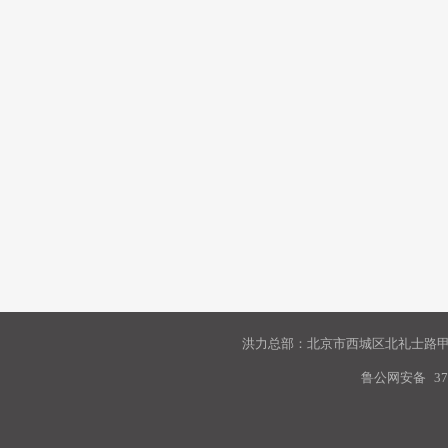
洪力总部：北京市西城区北礼士路甲9
鲁公网安备
37