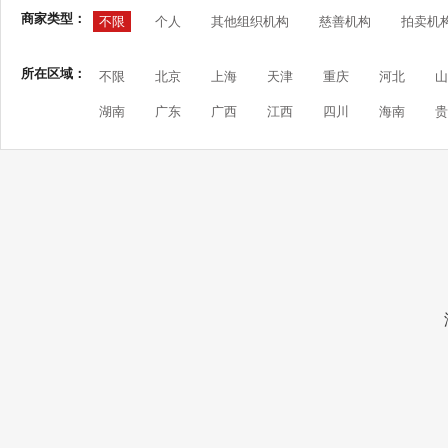
商家类型：
不限
个人
其他组织机构
慈善机构
拍卖机
所在区域：
不限
北京
上海
天津
重庆
河北
山
湖南
广东
广西
江西
四川
海南
贵