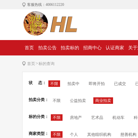
客服热线：4006112220
首页
拍卖公告
拍卖标的
招商中心
认证商家
关于
>
首页
标的查询
状 态：
不限
拍卖中
即将开拍
已成交
拍卖分类：
不限
公益拍卖
商业拍卖
标的分类：
不限
房地产
艺术品
机动车
科
商家类型：
不限
个人
其他组织机构
慈善机构