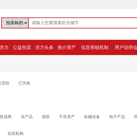
洪力
公益拍卖
洪力头条
推介资产
信息审核机制
用户说明
已流拍
已失效
技成果
农产品
股权
不良资产
机械设备
电子产品
拍卖机构