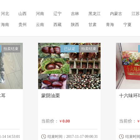
河北
山西
河南
辽宁
吉林
黑龙江
内蒙古
江苏
海南
贵州
云南
西藏
陕西
甘肃
青海
宁夏
拍卖结束
已认证
拍卖结束
木耳
蒙阴油栗
十六味环
当前价：
当前价：
￥
0.00
4 14:53:01
结束时间：2017-11-17 09:00:31
结束时间：20