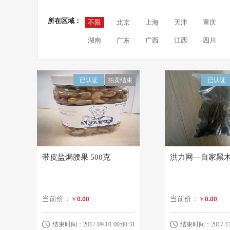
所在区域：
不限
北京
上海
天津
重庆
湖南
广东
广西
江西
四川
已认证
拍卖结束
已认证
带皮盐焗腰果 500克
洪力网—自家黑
当前价：
当前价：
￥
0.00
￥
0.00
结束时间：2017-09-01 00:00:31
结束时间：2017-11-1