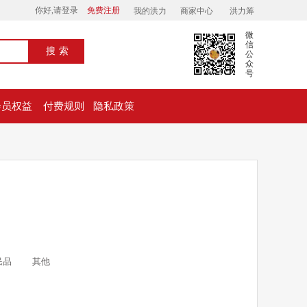
你好,请登录
免费注册
我的洪力
商家中心
洪力筹
微
信
搜索
公
众
号
会员权益
付费规则
隐私政策
民品
其他