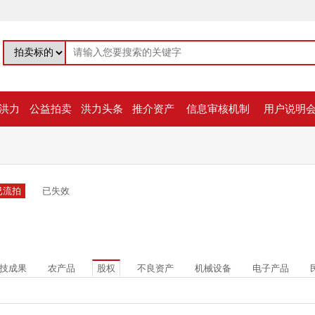
洪力
公益拍卖
洪力头条
推介资产
信息审核机制
用户说明
已流拍
已失效
技成果
农产品
股权
不良资产
机械设备
电子产品