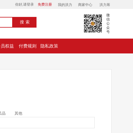
你好,请登录
免费注册
我的洪力
商家中心
洪力筹
微
信
搜索
公
众
号
会员权益
付费规则
隐私政策
民品
其他