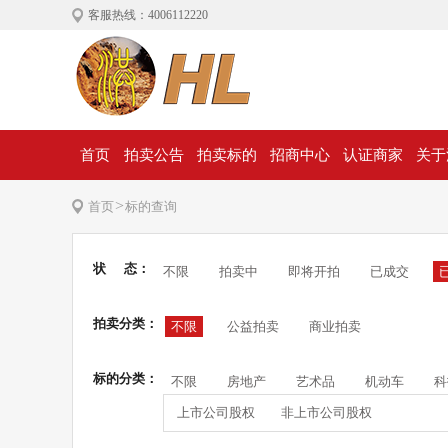
客服热线：4006112220
首页
拍卖公告
拍卖标的
招商中心
认证商家
关于
>
首页
标的查询
状 态：
不限
拍卖中
即将开拍
已成交
拍卖分类：
不限
公益拍卖
商业拍卖
标的分类：
不限
房地产
艺术品
机动车
科
上市公司股权
非上市公司股权