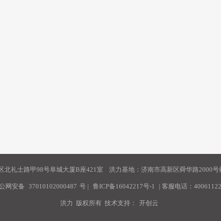
北礼士路甲98号阜城大厦B座421室 洪力基地：济南市高新区舜华路2000号舜
公网安备
37010102000487
号
|
鲁ICP备16042217号-1
| 客服电话：40061122
洪力 版权所有 技术支持：
开创云