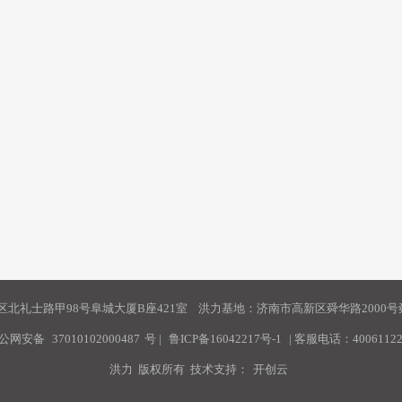
北礼士路甲98号阜城大厦B座421室 洪力基地：济南市高新区舜华路2000号舜
公网安备
37010102000487
号
|
鲁ICP备16042217号-1
| 客服电话：40061122
洪力 版权所有 技术支持：
开创云