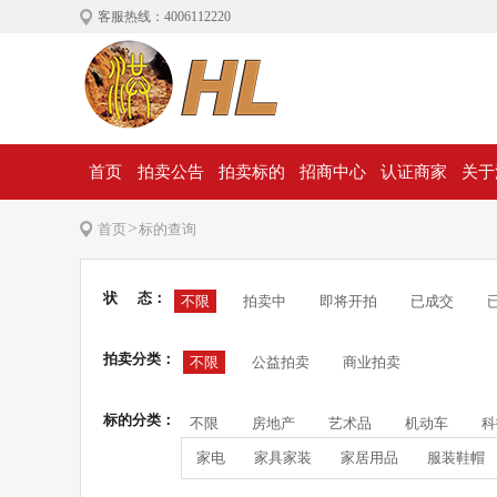
客服热线：4006112220
首页
拍卖公告
拍卖标的
招商中心
认证商家
关于
>
首页
标的查询
状 态：
不限
拍卖中
即将开拍
已成交
拍卖分类：
不限
公益拍卖
商业拍卖
标的分类：
不限
房地产
艺术品
机动车
科
家电
家具家装
家居用品
服装鞋帽