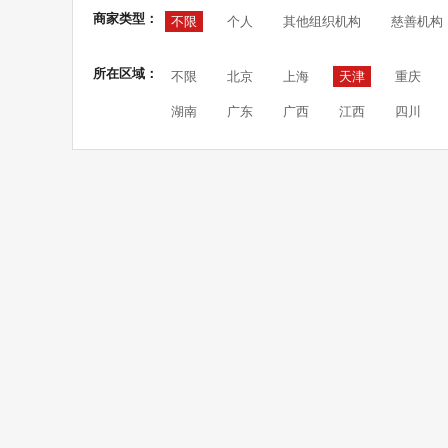
商家类型：
不限
个人
其他组织机构
慈善机构
所在区域：
不限
北京
上海
天津
重庆
湖南
广东
广西
江西
四川