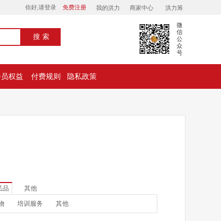
你好,请登录
免费注册
我的洪力
商家中心
洪力筹
微
信
搜索
公
众
号
会员权益
付费规则
隐私政策
民品
其他
物
培训服务
其他