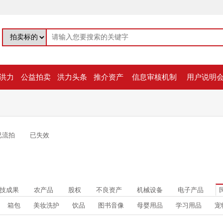
洪力
公益拍卖
洪力头条
推介资产
信息审核机制
用户说明
已流拍
已失效
技成果
农产品
股权
不良资产
机械设备
电子产品
箱包
美妆洗护
饮品
图书音像
母婴用品
学习用品
宠