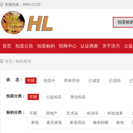
客服热线：4006112220
首页
拍卖公告
拍卖标的
招商中心
认证商家
关于洪力
公益
>
首页
标的查询
状 态：
不限
拍卖中
即将开拍
已成交
已流拍
拍卖分类：
不限
公益拍卖
商业拍卖
标的分类：
不限
房地产
艺术品
机动车
科技成果
家电
家具家装
家居用品
服装鞋帽
箱包