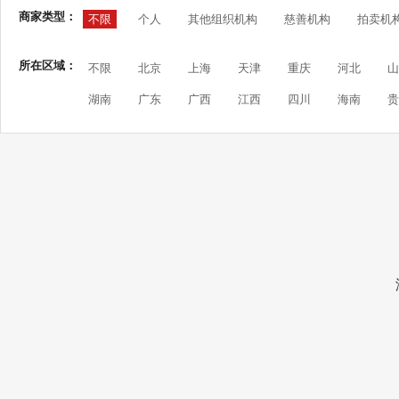
商家类型：
不限
个人
其他组织机构
慈善机构
拍卖机
所在区域：
不限
北京
上海
天津
重庆
河北
山
湖南
广东
广西
江西
四川
海南
贵