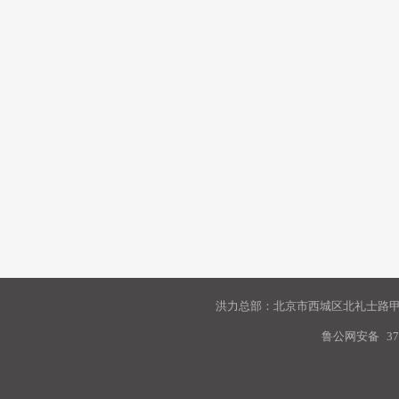
洪力总部：北京市西城区北礼士路甲9
鲁公网安备
37