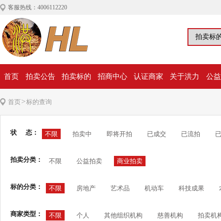
客服热线：4006112220
首页
拍卖公告
拍卖标的
招商中心
认证商家
关于洪力
公益
>
首页
标的查询
状 态：
不限
拍卖中
即将开拍
已成交
已流拍
拍卖分类：
不限
公益拍卖
商业拍卖
标的分类：
不限
房地产
艺术品
机动车
科技成果
商家类型：
不限
个人
其他组织机构
慈善机构
拍卖机