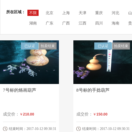
所在区域：
不限
北京
上海
天津
重庆
河北
山
湖南
广东
广西
江西
四川
海南
贵
已认证
拍卖结束
已认证
拍卖结束
7号标的烙画葫芦
8号标的手捻葫芦
成交价：
成交价：
￥
210.00
￥
150.00
结束时间：2017-10-12 09:30:31
结束时间：2017-10-12 09:30:31