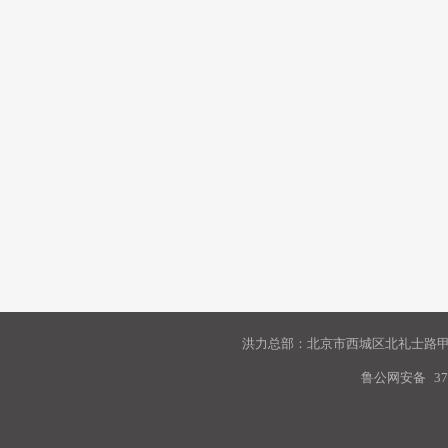
洪力总部：北京市西城区北礼士路甲9
鲁公网安备
37