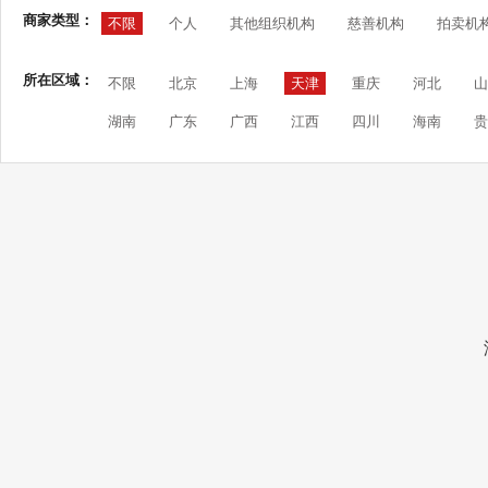
商家类型：
不限
个人
其他组织机构
慈善机构
拍卖机
所在区域：
不限
北京
上海
天津
重庆
河北
山
湖南
广东
广西
江西
四川
海南
贵