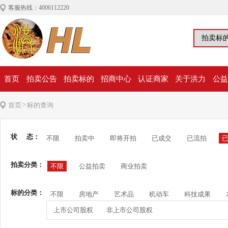
客服热线：4006112220
首页
拍卖公告
拍卖标的
招商中心
认证商家
关于洪力
公益
>
首页
标的查询
状 态：
不限
拍卖中
即将开拍
已成交
已流拍
拍卖分类：
不限
公益拍卖
商业拍卖
标的分类：
不限
房地产
艺术品
机动车
科技成果
上市公司股权
非上市公司股权