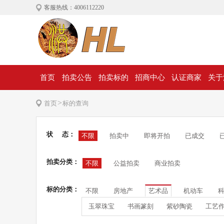
客服热线：4006112220
首页
拍卖公告
拍卖标的
招商中心
认证商家
关于
>
首页
标的查询
状 态：
不限
拍卖中
即将开拍
已成交
拍卖分类：
不限
公益拍卖
商业拍卖
标的分类：
不限
房地产
艺术品
机动车
玉翠珠宝
书画篆刻
紫砂陶瓷
工艺