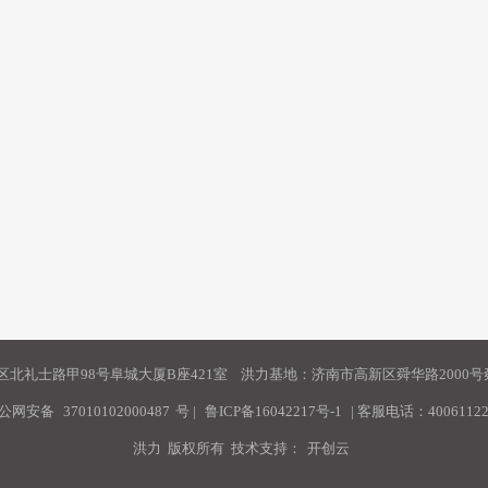
北礼士路甲98号阜城大厦B座421室 洪力基地：济南市高新区舜华路2000号舜
公网安备
37010102000487
号
|
鲁ICP备16042217号-1
| 客服电话：40061122
洪力 版权所有 技术支持：
开创云