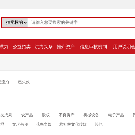
洪力
公益拍卖
洪力头条
推介资产
信息审核机制
用户说明
已流拍
已失效
科技成果
农产品
股权
不良资产
机械设备
电子产品
作品
文玩杂项
花鸟文娱
君祉林文化传媒
其他