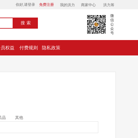
你好,请登录
免费注册
我的洪力
商家中心
洪力筹
微
信
搜索
公
众
号
会员权益
付费规则
隐私政策
民品
其他