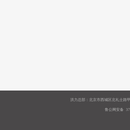
洪力总部：北京市西城区北礼士路甲9
鲁公网安备
37