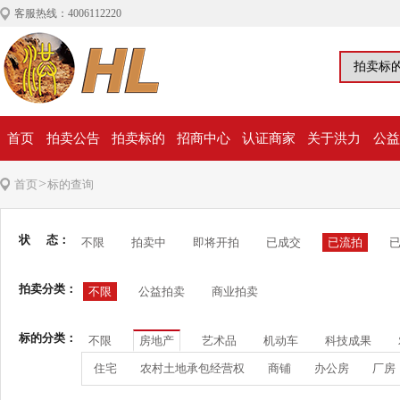
客服热线：4006112220
首页
拍卖公告
拍卖标的
招商中心
认证商家
关于洪力
公益
>
首页
标的查询
状 态：
不限
拍卖中
即将开拍
已成交
已流拍
拍卖分类：
不限
公益拍卖
商业拍卖
标的分类：
不限
房地产
艺术品
机动车
科技成果
住宅
农村土地承包经营权
商铺
办公房
厂房