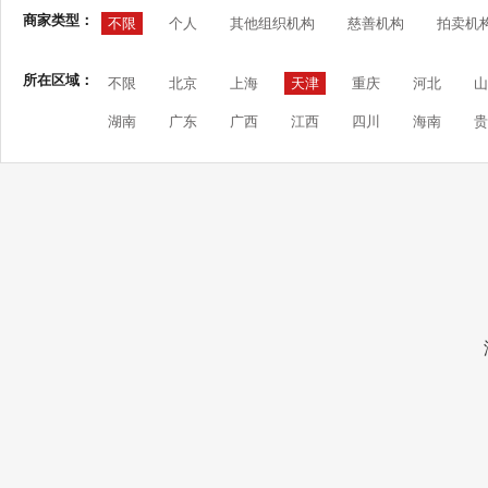
商家类型：
不限
个人
其他组织机构
慈善机构
拍卖机
所在区域：
不限
北京
上海
天津
重庆
河北
山
湖南
广东
广西
江西
四川
海南
贵