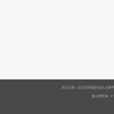
洪力总部：北京市西城区北礼士路甲9
鲁公网安备
37