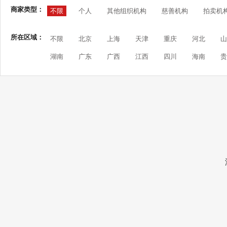
商家类型：
不限
个人
其他组织机构
慈善机构
拍卖机
所在区域：
不限
北京
上海
天津
重庆
河北
山
湖南
广东
广西
江西
四川
海南
贵