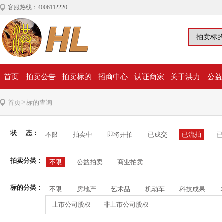
客服热线：4006112220
首页
拍卖公告
拍卖标的
招商中心
认证商家
关于洪力
公益
>
首页
标的查询
状 态：
不限
拍卖中
即将开拍
已成交
已流拍
拍卖分类：
不限
公益拍卖
商业拍卖
标的分类：
不限
房地产
艺术品
机动车
科技成果
上市公司股权
非上市公司股权