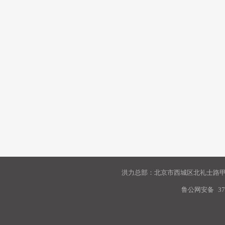
洪力总部：北京市西城区北礼士路甲9
鲁公网安备
37