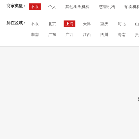
商家类型：
不限
个人
其他组织机构
慈善机构
拍卖机
所在区域：
不限
北京
上海
天津
重庆
河北
山
湖南
广东
广西
江西
四川
海南
贵