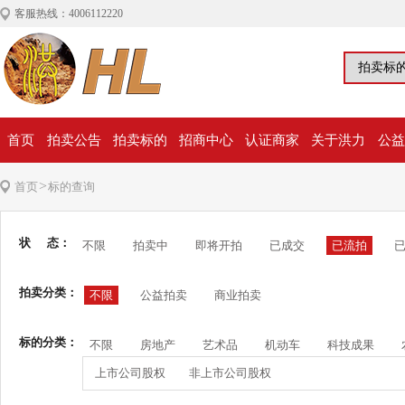
客服热线：4006112220
首页
拍卖公告
拍卖标的
招商中心
认证商家
关于洪力
公益
>
首页
标的查询
状 态：
不限
拍卖中
即将开拍
已成交
已流拍
拍卖分类：
不限
公益拍卖
商业拍卖
标的分类：
不限
房地产
艺术品
机动车
科技成果
上市公司股权
非上市公司股权