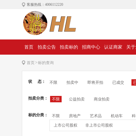
客服热线：4006112220
首页
拍卖公告
拍卖标的
招商中心
认证商家
关于
>
首页
标的查询
状 态：
不限
拍卖中
即将开拍
已成交
拍卖分类：
不限
公益拍卖
商业拍卖
标的分类：
不限
房地产
艺术品
机动车
科
上市公司股权
非上市公司股权