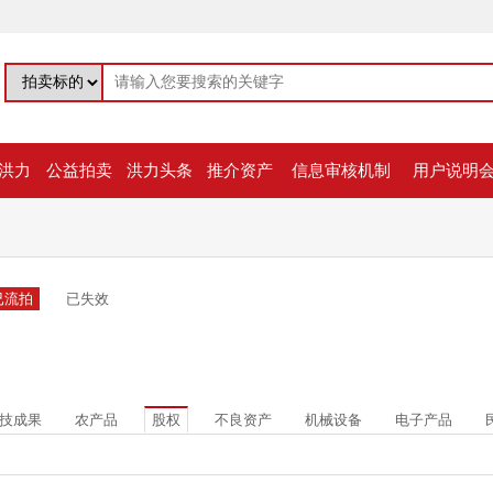
洪力
公益拍卖
洪力头条
推介资产
信息审核机制
用户说明
已流拍
已失效
技成果
农产品
股权
不良资产
机械设备
电子产品