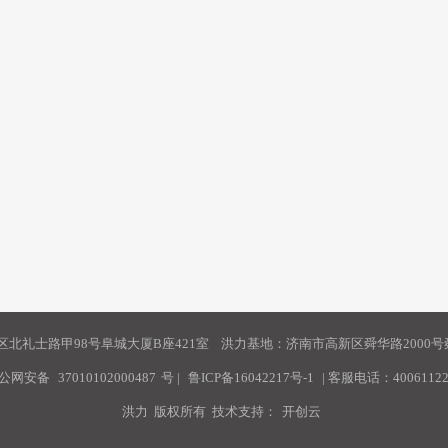
北礼士路甲98号阜城大厦B座421室 洪力基地：济南市高新区舜华路2000号舜
公网安备
37010102000487
号
|
鲁ICP备16042217号-1
| 客服电话：40061122
洪力 版权所有 技术支持：
开创云