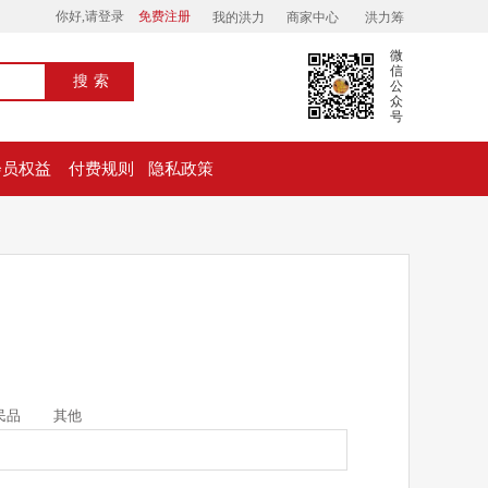
你好,请登录
免费注册
我的洪力
商家中心
洪力筹
微
信
搜索
公
众
号
会员权益
付费规则
隐私政策
民品
其他