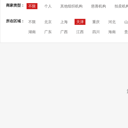
商家类型：
不限
个人
其他组织机构
慈善机构
拍卖机
所在区域：
不限
北京
上海
天津
重庆
河北
山
湖南
广东
广西
江西
四川
海南
贵