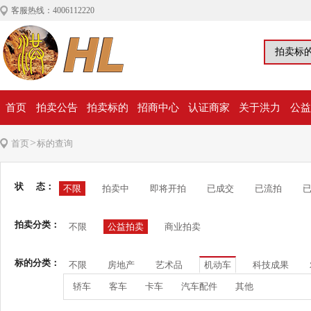
客服热线：4006112220
首页
拍卖公告
拍卖标的
招商中心
认证商家
关于洪力
公益
>
首页
标的查询
状 态：
不限
拍卖中
即将开拍
已成交
已流拍
拍卖分类：
不限
公益拍卖
商业拍卖
标的分类：
不限
房地产
艺术品
机动车
科技成果
轿车
客车
卡车
汽车配件
其他