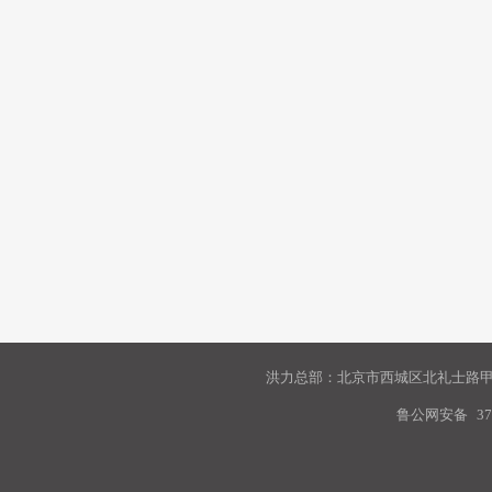
洪力总部：北京市西城区北礼士路甲9
鲁公网安备
37