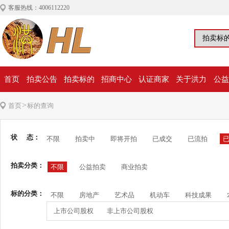
客服热线：4006112220
首页
拍卖公告
拍卖标的
招商中心
认证商家
关于洪力
公益
>
首页
标的查询
状 态：
不限
拍卖中
即将开拍
已成交
已流拍
拍卖分类：
不限
公益拍卖
商业拍卖
标的分类：
不限
房地产
艺术品
机动车
科技成果
上市公司股权
非上市公司股权