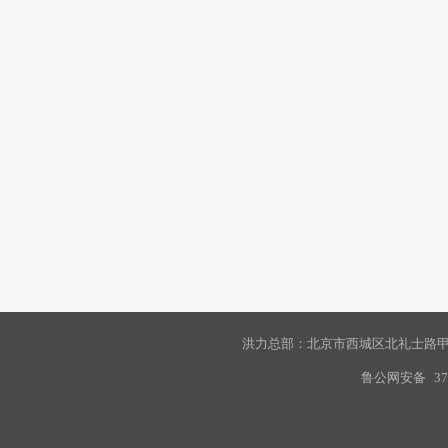
洪力总部：北京市西城区北礼士路甲9
鲁公网安备
37