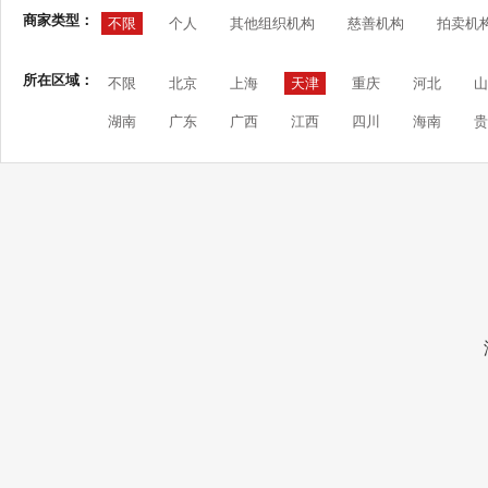
商家类型：
不限
个人
其他组织机构
慈善机构
拍卖机
所在区域：
不限
北京
上海
天津
重庆
河北
山
湖南
广东
广西
江西
四川
海南
贵