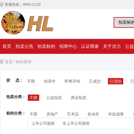
客服热线：4006112220
首页
拍卖公告
拍卖标的
招商中心
认证商家
关于洪力
公益
>
首页
标的查询
状 态：
不限
拍卖中
即将开拍
已成交
已流拍
拍卖分类：
不限
公益拍卖
商业拍卖
标的分类：
不限
房地产
艺术品
机动车
科技成果
上市公司股权
非上市公司股权