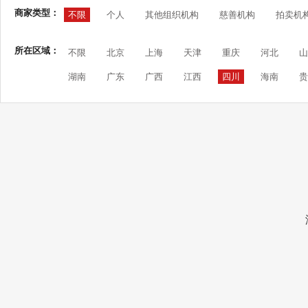
商家类型：
不限
个人
其他组织机构
慈善机构
拍卖机
所在区域：
不限
北京
上海
天津
重庆
河北
山
湖南
广东
广西
江西
四川
海南
贵