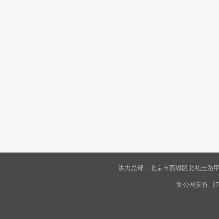
洪力总部：北京市西城区北礼士路甲9
鲁公网安备
37