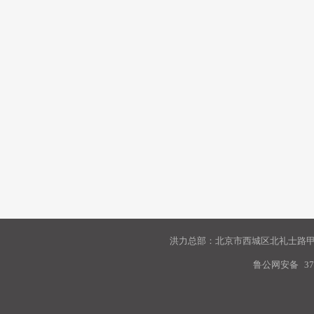
洪力总部：北京市西城区北礼士路甲9
鲁公网安备
37