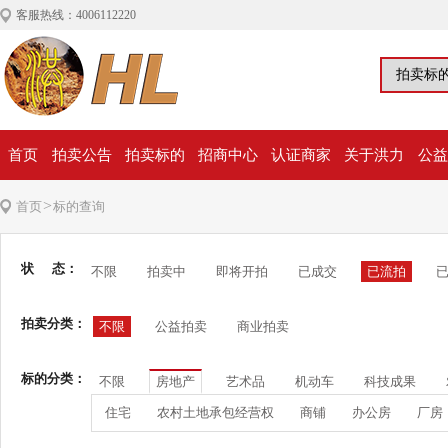
客服热线：4006112220
首页
拍卖公告
拍卖标的
招商中心
认证商家
关于洪力
公益
>
首页
标的查询
状 态：
不限
拍卖中
即将开拍
已成交
已流拍
拍卖分类：
不限
公益拍卖
商业拍卖
标的分类：
不限
房地产
艺术品
机动车
科技成果
住宅
农村土地承包经营权
商铺
办公房
厂房