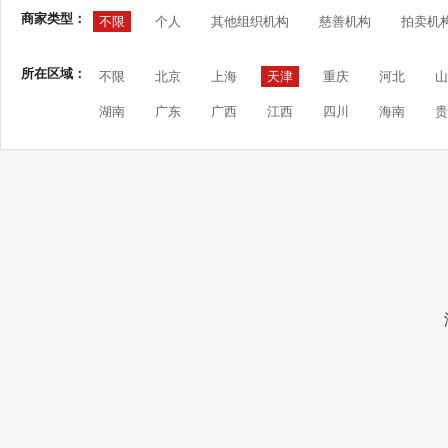
商家类型：
不限
个人
其他组织机构
慈善机构
拍卖机
所在区域：
不限
北京
上海
天津
重庆
河北
山
湖南
广东
广西
江西
四川
海南
贵