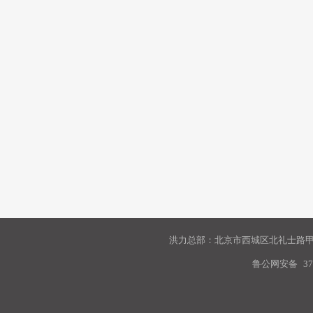
洪力总部：北京市西城区北礼士路甲9
鲁公网安备
37