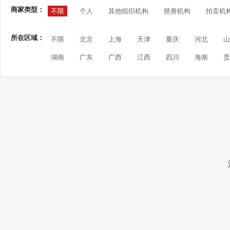
商家类型：
不限
个人
其他组织机构
慈善机构
拍卖机
所在区域：
不限
北京
上海
天津
重庆
河北
山
湖南
广东
广西
江西
四川
海南
贵