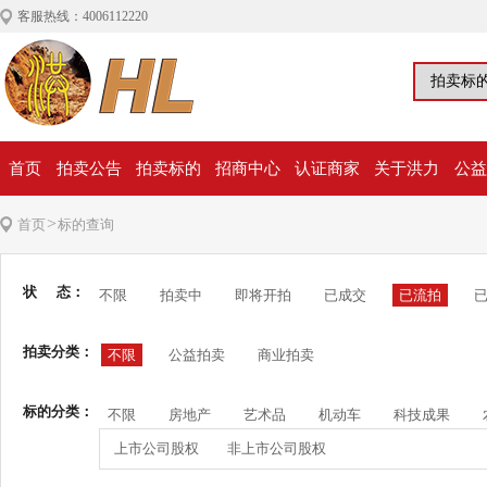
客服热线：4006112220
首页
拍卖公告
拍卖标的
招商中心
认证商家
关于洪力
公益
>
首页
标的查询
状 态：
不限
拍卖中
即将开拍
已成交
已流拍
拍卖分类：
不限
公益拍卖
商业拍卖
标的分类：
不限
房地产
艺术品
机动车
科技成果
上市公司股权
非上市公司股权