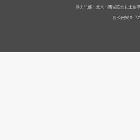
洪力总部：北京市西城区北礼士路甲9
鲁公网安备
37