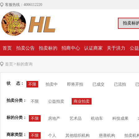
客服热线：4006112220
首页
拍卖公告
拍卖标的
招商中心
认证商家
关于洪力
公益
>
首页
标的查询
状 态：
不限
拍卖中
即将开拍
已成交
已流拍
拍卖分类：
不限
公益拍卖
商业拍卖
标的分类：
不限
房地产
艺术品
机动车
科技成果
商家类型：
不限
个人
其他组织机构
慈善机构
拍卖机