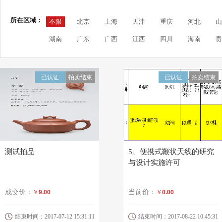
所在区域：
不限
北京
上海
天津
重庆
河北
山
湖南
广东
广西
江西
四川
海南
贵
已认证
拍卖结束
已认证
拍卖结束
测试拍品
5、便携式鞭状天线的研究
与设计实施许可
成交价：
当前价：
￥
9.00
￥
0.00
结束时间：2017-07-12 15:31:11
结束时间：2017-08-22 10:45:31