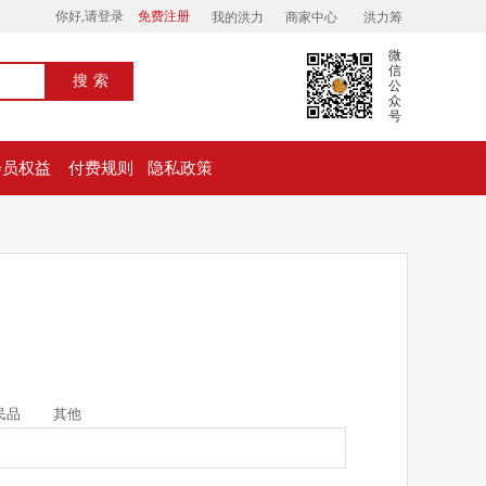
你好,请登录
免费注册
我的洪力
商家中心
洪力筹
微
信
搜索
公
众
号
会员权益
付费规则
隐私政策
民品
其他