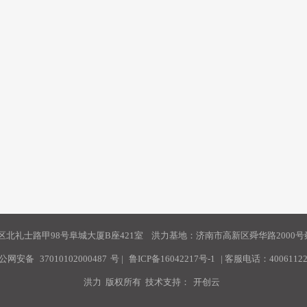
北礼士路甲98号阜城大厦B座421室 洪力基地：济南市高新区舜华路2000号舜
公网安备
37010102000487
号
|
鲁ICP备16042217号-1
| 客服电话：40061122
洪力 版权所有 技术支持：
开创云