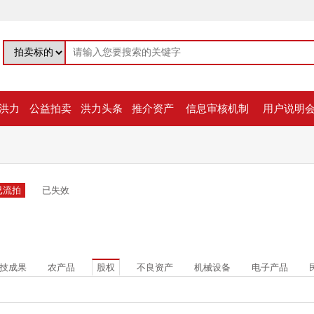
洪力
公益拍卖
洪力头条
推介资产
信息审核机制
用户说明
已流拍
已失效
技成果
农产品
股权
不良资产
机械设备
电子产品