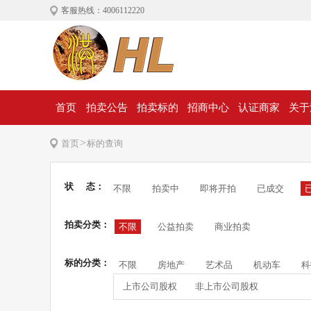
客服热线：4006112220
首页
拍卖公告
拍卖标的
招商中心
认证商家
关于
>
首页
标的查询
状 态：
不限
拍卖中
即将开拍
已成交
拍卖分类：
不限
公益拍卖
商业拍卖
标的分类：
不限
房地产
艺术品
机动车
科
上市公司股权
非上市公司股权