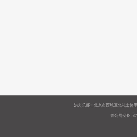
洪力总部：北京市西城区北礼士路甲9
鲁公网安备
37