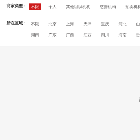
商家类型：
不限
个人
其他组织机构
慈善机构
拍卖机
所在区域：
不限
北京
上海
天津
重庆
河北
山
湖南
广东
广西
江西
四川
海南
贵