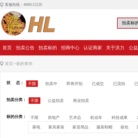
客服热线：4006112220
首页
拍卖公告
拍卖标的
招商中心
认证商家
关于洪力
公益
>
首页
标的查询
状 态：
不限
拍卖中
即将开拍
已成交
已流拍
拍卖分类：
不限
公益拍卖
商业拍卖
标的分类：
不限
房地产
艺术品
机动车
科技成果
家电
家具家装
家居用品
服装鞋帽
箱包