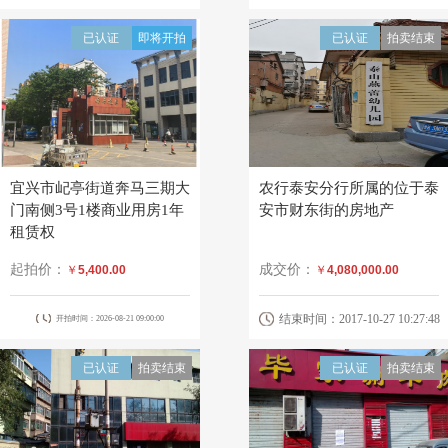
已认证
即将开拍
已认证
拍卖结束
宜兴市屺亭街道奔马三期大
农行泰安分行所属的位于泰
门南侧3号1楼商业用房1年
安市财东街的房地产
租赁权
起拍价：
成交价：
￥
5,400.00
￥
4,080,000.00
结束时间：2017-10-27 10:27:48
开拍时间：2026-08-21 09:00:00
已认证
拍卖结束
已认证
拍卖结束