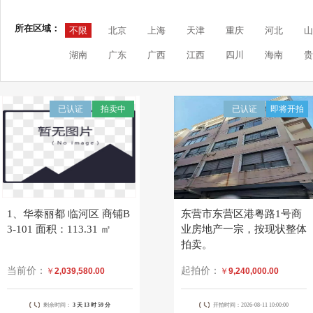
所在区域：
不限
北京
上海
天津
重庆
河北
山
湖南
广东
广西
江西
四川
海南
贵
已认证
拍卖中
已认证
即将开拍
1、华泰丽都 临河区 商铺B
东营市东营区港粤路1号商
3-101 面积：113.31 ㎡
业房地产一宗，按现状整体
拍卖。
当前价：
起拍价：
￥
2,039,580.00
￥
9,240,000.00
剩余时间：
3 天
13 时
59 分
开拍时间：2026-08-11 10:00:00