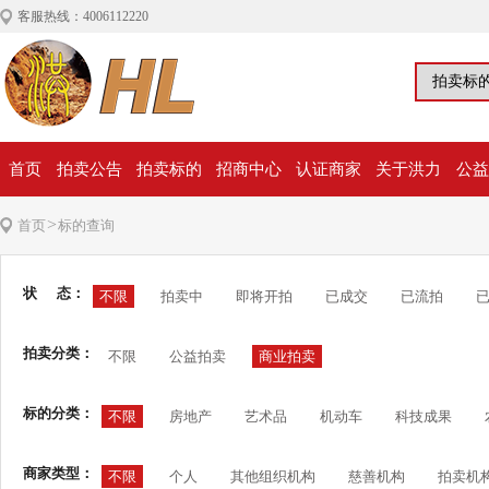
客服热线：4006112220
首页
拍卖公告
拍卖标的
招商中心
认证商家
关于洪力
公益
>
首页
标的查询
状 态：
不限
拍卖中
即将开拍
已成交
已流拍
拍卖分类：
不限
公益拍卖
商业拍卖
标的分类：
不限
房地产
艺术品
机动车
科技成果
商家类型：
不限
个人
其他组织机构
慈善机构
拍卖机