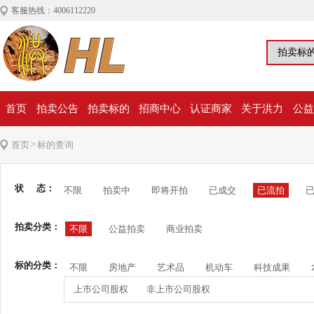
客服热线：4006112220
首页
拍卖公告
拍卖标的
招商中心
认证商家
关于洪力
公益
>
首页
标的查询
状 态：
不限
拍卖中
即将开拍
已成交
已流拍
拍卖分类：
不限
公益拍卖
商业拍卖
标的分类：
不限
房地产
艺术品
机动车
科技成果
上市公司股权
非上市公司股权