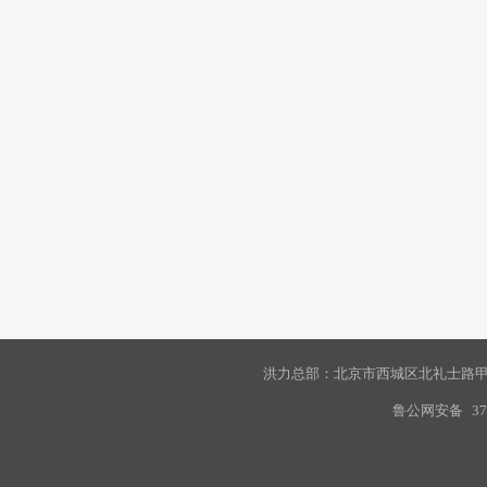
洪力总部：北京市西城区北礼士路甲9
鲁公网安备
37