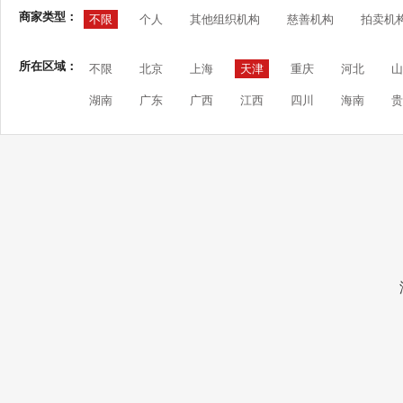
商家类型：
不限
个人
其他组织机构
慈善机构
拍卖机
所在区域：
不限
北京
上海
天津
重庆
河北
山
湖南
广东
广西
江西
四川
海南
贵