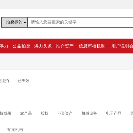
洪力
公益拍卖
洪力头条
推介资产
信息审核机制
用户说明
已流拍
已失效
技成果
农产品
股权
不良资产
机械设备
电子产品
拍卖机构