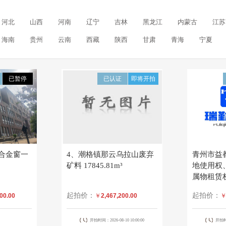
河北
山西
河南
辽宁
吉林
黑龙江
内蒙古
江苏
海南
贵州
云南
西藏
陕西
甘肃
青海
宁夏
已暂停
已认证
即将开拍
合金窗一
4、潮格镇那云乌拉山废弃
青州市益
矿料 17845.81m³
地使用权
属物租赁
次）
起拍价：
起拍价：
00.00
￥
2,467,200.00
开拍时间：2026-08-10 10:00:00
开拍时间