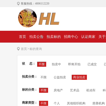
客服热线：4006112220
首页
拍卖公告
拍卖标的
招商中心
认证商家
关于
>
首页
标的查询
状 态：
不限
拍卖中
即将开拍
已成交
拍卖分类：
不限
公益拍卖
商业拍卖
标的分类：
不限
房地产
艺术品
机动车
科
商家类型：
不限
个人
其他组织机构
慈善机构