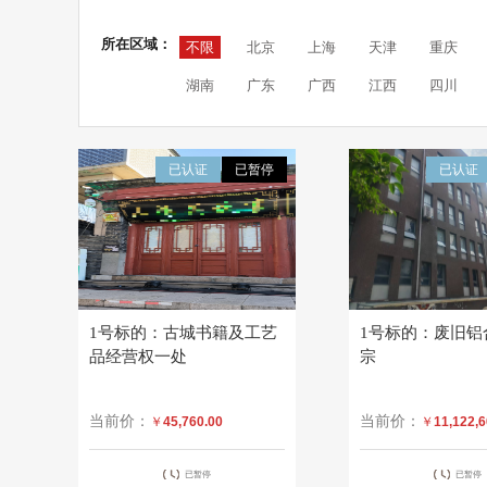
所在区域：
不限
北京
上海
天津
重庆
湖南
广东
广西
江西
四川
已认证
已暂停
已认证
1号标的：古城书籍及工艺
1号标的：废旧铝
品经营权一处
宗
当前价：
当前价：
￥
45,760.00
￥
11,122,6
已暂停
已暂停