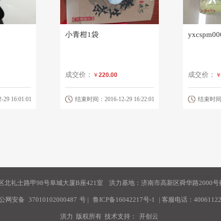
小青柑1袋
yxcspm0
成交价：
成交价：
￥
220.00
9 16:01:01
结束时间：2016-12-29 16:22:01
结束时间：20
北礼士路甲98号阜城大厦B座421室 洪力基地：济南市高新区舜华路2000号舜
公网安备
37010102000487
号
|
鲁ICP备16042217号-1
| 客服电话：40061122
洪力 版权所有 技术支持：
开创云