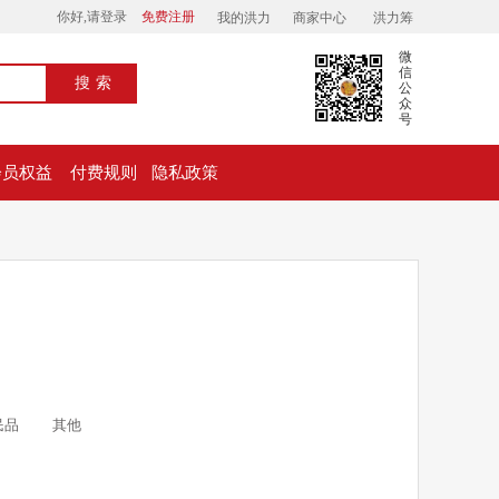
你好,请登录
免费注册
我的洪力
商家中心
洪力筹
微
信
搜索
公
众
号
会员权益
付费规则
隐私政策
民品
其他