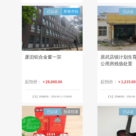
已认证
即将开拍
已认证
废旧铝合金窗一宗
原武店镇计划生
公用房残值处置
起拍价：
起拍价：
￥
28,000.00
￥
1,215.00
开拍时间：2026-08-11 15:00:00
开拍时间：2026-08-13
已认证
拍卖结束
已认证