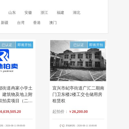
山东
安徽
浙江
福建
湖北
新疆
台湾
香港
澳门
已认证
即将开拍
已认证
即将开拍
都街道冉家小学土
宜兴市屺亭街道广汇二期南
、建筑物及地上附
门卫东楼2楼工交仓储用房
权拍卖项目（二
租赁权
起拍价：
￥
6,639,505.20
￥
26,200.00
：2026-08-11 09:00:00
开拍时间：2026-08-11 10:00:00