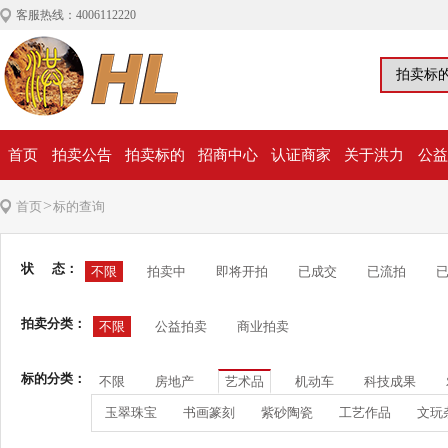
客服热线：4006112220
首页
拍卖公告
拍卖标的
招商中心
认证商家
关于洪力
公益
>
首页
标的查询
状 态：
不限
拍卖中
即将开拍
已成交
已流拍
拍卖分类：
不限
公益拍卖
商业拍卖
标的分类：
不限
房地产
艺术品
机动车
科技成果
玉翠珠宝
书画篆刻
紫砂陶瓷
工艺作品
文玩