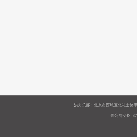
洪力总部：北京市西城区北礼士路甲9
鲁公网安备
37