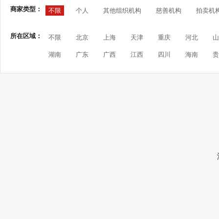
商家类型：
不限
个人
其他组织机构
慈善机构
拍卖机
所在区域：
不限
北京
上海
天津
重庆
河北
山
湖南
广东
广西
江西
四川
海南
贵