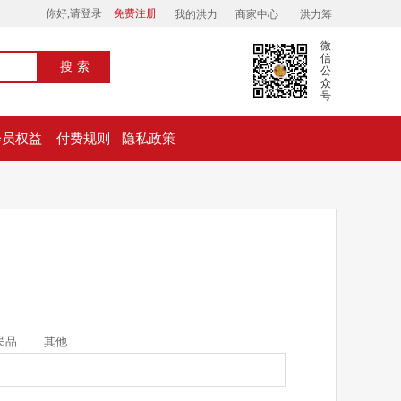
你好,请登录
免费注册
我的洪力
商家中心
洪力筹
微
信
搜索
公
众
号
会员权益
付费规则
隐私政策
民品
其他