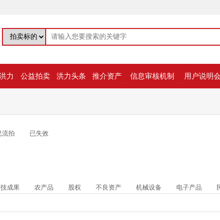
洪力
公益拍卖
洪力头条
推介资产
信息审核机制
用户说明
已流拍
已失效
科技成果
农产品
股权
不良资产
机械设备
电子产品