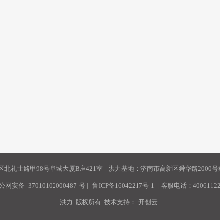
北礼士路甲98号阜城大厦B座421室 洪力基地：济南市高新区舜华路2000号舜
公网安备
37010102000487
号
|
鲁ICP备16042217号-1
| 客服电话：40061122
洪力 版权所有 技术支持：
开创云