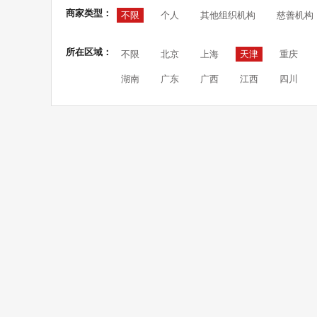
商家类型：
不限
个人
其他组织机构
慈善机构
所在区域：
不限
北京
上海
天津
重庆
湖南
广东
广西
江西
四川