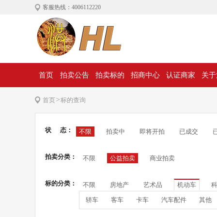
客服热线：4006112220
首页
拍卖公告
拍卖标的
招商中心
认证商家
关于
>
首页
标的查询
状 态：
不限
拍卖中
即将开拍
已成交
拍卖分类：
不限
公益拍卖
商业拍卖
标的分类：
不限
房地产
艺术品
机动车
轿车
客车
卡车
汽车配件
其他