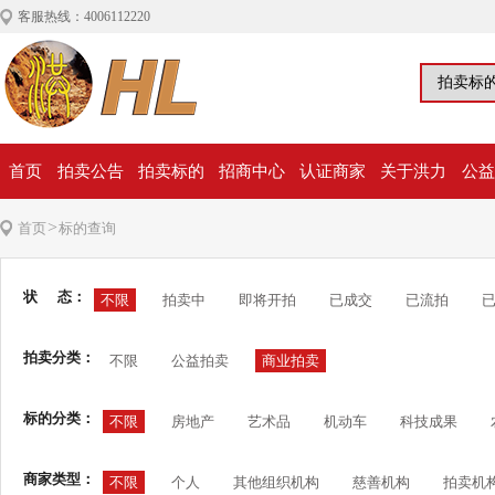
客服热线：4006112220
首页
拍卖公告
拍卖标的
招商中心
认证商家
关于洪力
公益
>
首页
标的查询
状 态：
不限
拍卖中
即将开拍
已成交
已流拍
拍卖分类：
不限
公益拍卖
商业拍卖
标的分类：
不限
房地产
艺术品
机动车
科技成果
商家类型：
不限
个人
其他组织机构
慈善机构
拍卖机