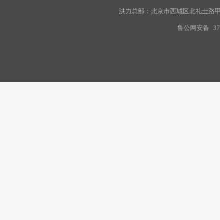
洪力总部：北京市西城区北礼士路甲9
鲁公网安备
37