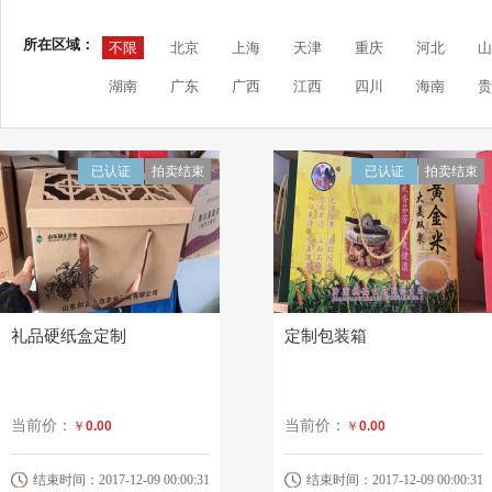
所在区域：
不限
北京
上海
天津
重庆
河北
山
湖南
广东
广西
江西
四川
海南
贵
已认证
拍卖结束
已认证
拍卖结束
礼品硬纸盒定制
定制包装箱
当前价：
当前价：
￥
0.00
￥
0.00
结束时间：2017-12-09 00:00:31
结束时间：2017-12-09 00:00:31