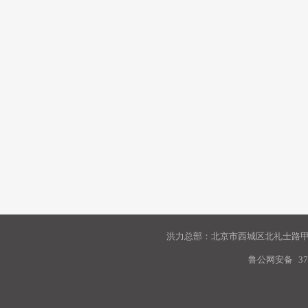
洪力总部：北京市西城区北礼士路甲9
鲁公网安备
37