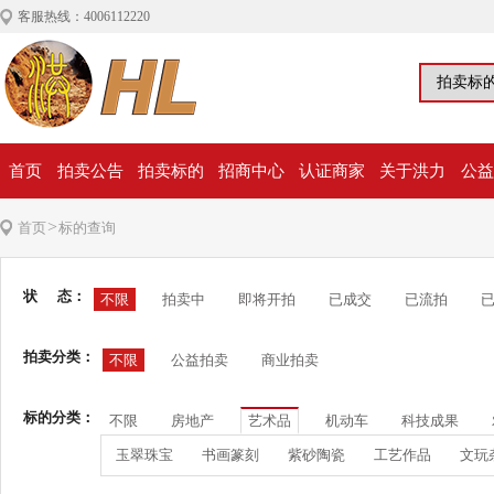
客服热线：4006112220
首页
拍卖公告
拍卖标的
招商中心
认证商家
关于洪力
公益
>
首页
标的查询
状 态：
不限
拍卖中
即将开拍
已成交
已流拍
拍卖分类：
不限
公益拍卖
商业拍卖
标的分类：
不限
房地产
艺术品
机动车
科技成果
玉翠珠宝
书画篆刻
紫砂陶瓷
工艺作品
文玩