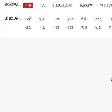
商家类型：
不限
个人
其他组织机构
慈善机构
拍卖机
所在区域：
不限
北京
上海
天津
重庆
河北
山
湖南
广东
广西
江西
四川
海南
贵