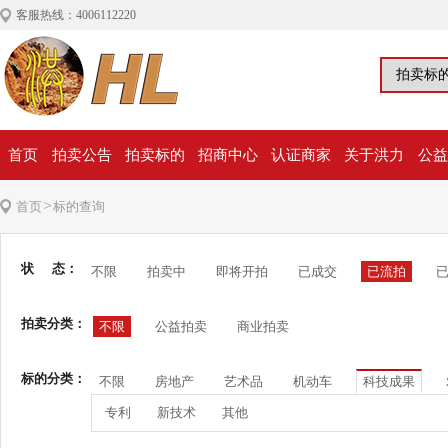
客服热线：4006112220
首页
拍卖公告
拍卖标的
招商中心
认证商家
关于洪力
公益
>
首页
标的查询
状 态：
不限
拍卖中
即将开拍
已成交
已流拍
拍卖分类：
不限
公益拍卖
商业拍卖
标的分类：
不限
房地产
艺术品
机动车
科技成果
专利
新技术
其他