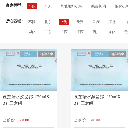
商家类型：
不限
个人
其他组织机构
慈善机构
拍卖机
所在区域：
不限
北京
上海
天津
重庆
河北
山
湖南
广东
广西
江西
四川
海南
贵
已认证
拍卖结束
已认证
拍卖结束
灵芝清水洗发露（30mlX
灵芝清水黑发露（30mlX
3）三盒组
3）三盒组
当前价：
当前价：
￥
0.00
￥
0.00